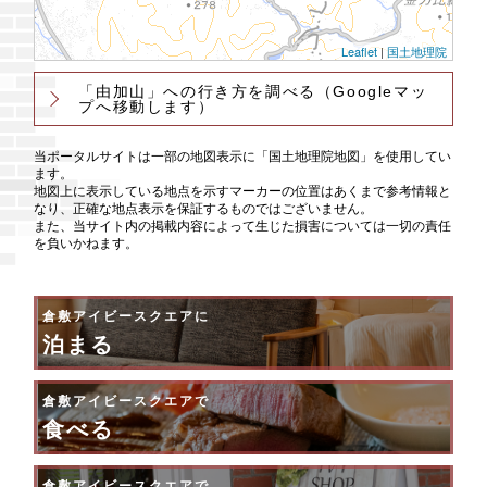
Leaflet
|
国土地理院
「由加山」への行き方を調べる
（Googleマッ
プへ移動します）
当ポータルサイトは一部の地図表示に「国土地理院地図」を使用してい
ます。
地図上に表示している地点を示すマーカーの位置はあくまで参考情報と
なり、正確な地点表示を保証するものではございません。
また、当サイト内の掲載内容によって生じた損害については一切の責任
を負いかねます。
倉敷アイビースクエアに
泊まる
倉敷アイビースクエアで
食べる
倉敷アイビースクエアで