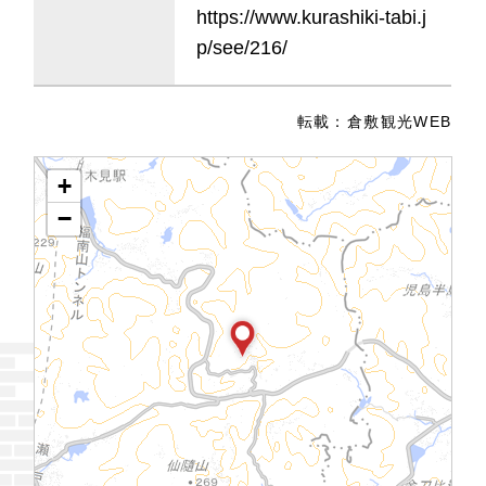
https://www.kurashiki-tabi.j
p/see/216/
転載：
倉敷観光WEB
+
−