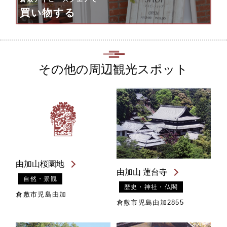
買い物する
その他の周辺観光スポット
由加山桜園地
由加山 蓮台寺
自然・景観
歴史・神社・仏閣
倉敷市児島由加
倉敷市児島由加2855