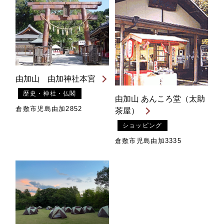
由加山 由加神社本宮
歴史・神社・仏閣
由加山 あんころ堂（太助
倉敷市児島由加2852
茶屋）
ショッピング
倉敷市児島由加3335