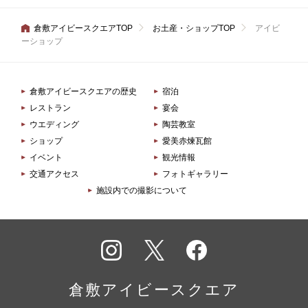
倉敷アイビースクエアTOP
お土産・ショップTOP
アイビ
ーショップ
倉敷アイビースクエアの歴史
宿泊
レストラン
宴会
ウエディング
陶芸教室
ショップ
愛美赤煉瓦館
イベント
観光情報
交通アクセス
フォトギャラリー
施設内での撮影について
インス
X
フェイ
タグラ
スブッ
倉敷アイビースクエア
ム
ク