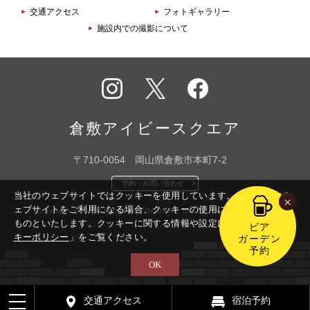
交通アクセス
フォトギャラリー
施設内での撮影について
インス
X
フェイ
タグラ
スブッ
倉敷アイビースクエア
ム
ク
〒710-0054 岡山県倉敷市本町7-2
予約・お問い合わせ
当社のウェブサイトではクッキーを使用しています。このまま本ウ
×
ェブサイトをご利用になる場合、クッキーの使用に同意いただいた
Copyright © KURASHIKI IVY SQUARE Inc. All Rights Reserved.
ものといたします。
クッキーに関する情報や設定については「
クッ
ビア
キーポリシー
」をご覧ください。
ガーデン
予約
OK
交通アクセス
宿泊予約