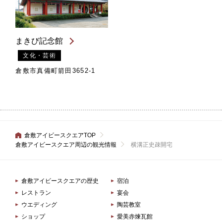
まきび記念館
文化・芸術
倉敷市真備町箭田3652-1
倉敷アイビースクエアTOP
倉敷アイビースクエア周辺の観光情報
横溝正史疎開宅
倉敷アイビースクエアの歴史
宿泊
レストラン
宴会
ウエディング
陶芸教室
ショップ
愛美赤煉瓦館