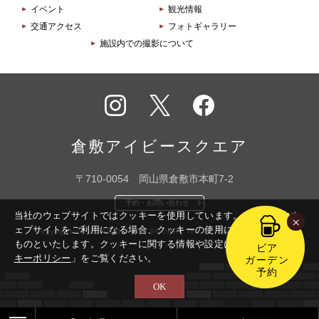
イベント
観光情報
交通アクセス
フォトギャラリー
施設内での撮影について
インス
X
フェイ
タグラ
スブッ
倉敷アイビースクエア
ム
ク
〒710-0054 岡山県倉敷市本町7-2
予約・お問い合わせ
当社のウェブサイトではクッキーを使用しています。このまま本ウ
×
ェブサイトをご利用になる場合、クッキーの使用に同意いただいた
Copyright © KURASHIKI IVY SQUARE Inc. All Rights Reserved.
ものといたします。
クッキーに関する情報や設定については「
クッ
ビア
キーポリシー
」をご覧ください。
ガーデン
予約
OK