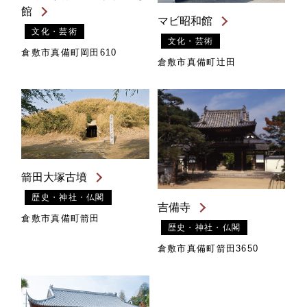
館
マビ昭和館
文化・芸術
文化・芸術
倉敷市真備町岡田610
倉敷市真備町辻田
箭田大塚古墳
歴史・神社・仏閣
吉備寺
倉敷市真備町箭田
歴史・神社・仏閣
倉敷市真備町箭田3650