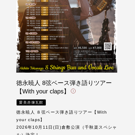
徳永暁人 8弦ベース弾き語りツアー
【With your claps】
愛美赤煉瓦館
徳永暁人 ８弦ベース弾き語りツアー【With
your claps】
2026年10月11日(日)倉敷公演（千秋楽スペシャ
ル）決定！