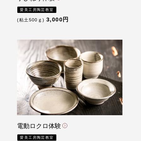
愛美工房陶芸教室
3,000円
(粘土500ｇ)
電動ロクロ体験
愛美工房陶芸教室