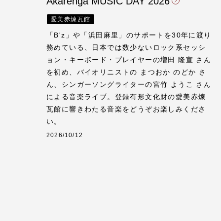
Akarenga MUSIC DAY 2026
愛美赤煉瓦館
「B'z」や「浜田麻里」のサポートを30年に渡り
務めている、日本では数少ないロック系セッシ
ョン・キーボード・プレイヤーの増田 隆宣 さん
を初め、バイオリニストの まつおか のどか さ
ん、シンガーソングライターの宮竹 ようこ さん
による音楽ライブ。登録有形文化財の愛美赤煉
瓦館に響きわたる音楽をどうぞお楽しみくださ
い。
2026/10/12