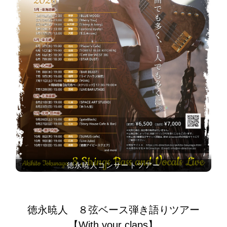
徳永暁人コンサートツアー
徳永暁人 ８弦ベース弾き語りツアー
【With your claps】