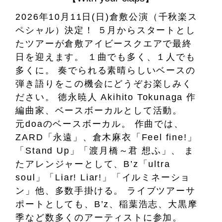
2026年10月11日(日)倉敷公演（千秋楽ス
ペシャル）決定！
５月からスタートとし
たツアーが倉敷アイビースクエアで最終
日を迎えます。
１曲でも多く、１人でも
多くに。
奏でられる素晴らしいベースの
弾き語りをこの機会にどうぞお楽しみく
ださい。
徳永暁人 Akihito Tokunaga
作
編曲家、ベースボーカルとして活動。
元doaのベースボーカル。
作曲では、
ZARD「永遠」、倉木麻衣「Feel fine!」
「Stand Up」「渡月橋～君 想ふ」、
ま
たアレンジャーとして、B’z「ultra
soul」「Liar! Liar!」「イルミネーショ
ン」他、多数手掛ける。
ライブツアーサ
ポートとしても、B’z、稲葉浩志、大黒摩
季など数多くのアーティストに参加。