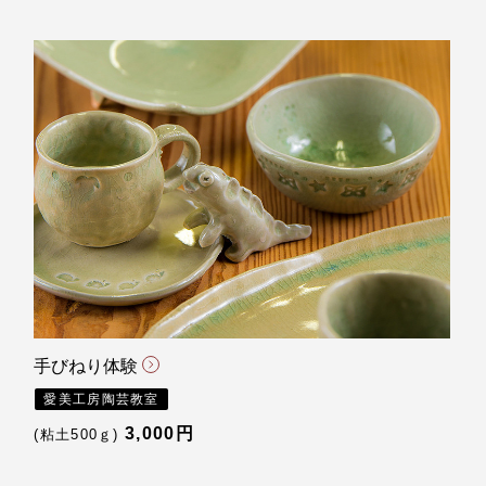
手びねり体験
愛美工房陶芸教室
3,000円
(粘土500ｇ)