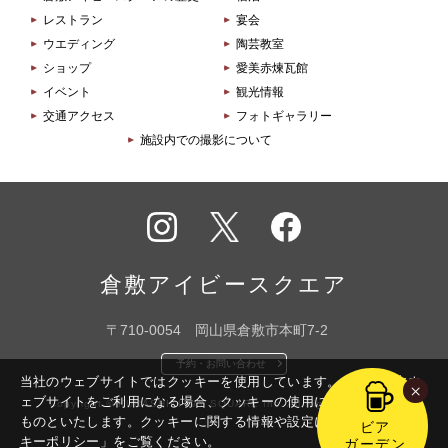
レストラン
宴会
ウエディング
陶芸教室
ショップ
愛美赤煉瓦館
イベント
観光情報
交通アクセス
フォトギャラリー
施設内での撮影について
インス
X
フェイ
タグラ
スブッ
倉敷アイビースクエア
ム
ク
〒710-0054 岡山県倉敷市本町7-2
予約・お問い合わせ
当社のウェブサイトではクッキーを使用しています。このまま本ウ
×
ェブサイトをご利用になる場合、クッキーの使用に同意いただいた
Copyright © KURASHIKI IVY SQUARE Inc. All Rights Reserved.
ものといたします。
クッキーに関する情報や設定については「
クッ
ビア
キーポリシー
」をご覧ください。
ガーデン