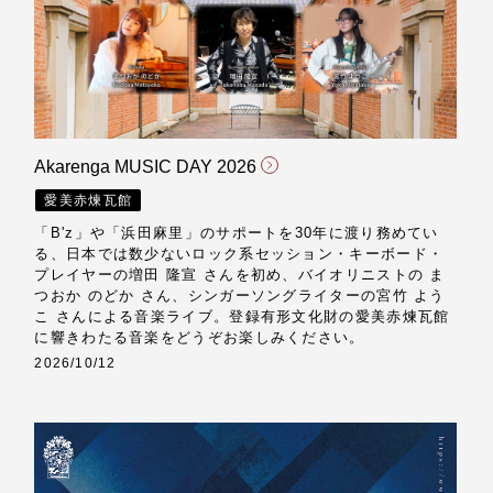
Akarenga MUSIC DAY 2026
愛美赤煉瓦館
「B'z」や「浜田麻里」のサポートを30年に渡り務めてい
る、日本では数少ないロック系セッション・キーボード・
プレイヤーの増田 隆宣 さんを初め、バイオリニストの ま
つおか のどか さん、シンガーソングライターの宮竹 よう
こ さんによる音楽ライブ。登録有形文化財の愛美赤煉瓦館
に響きわたる音楽をどうぞお楽しみください。
2026/10/12