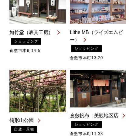
如竹堂（表具工房）
Lithe MB（ライズエムビ
ー）
ショッピング
ショッピング
倉敷市本町14-5
倉敷市本町13-20
倉敷帆布 美観地区店
鶴形山公園
ショッピング
自然・景観
倉敷市本町11-33