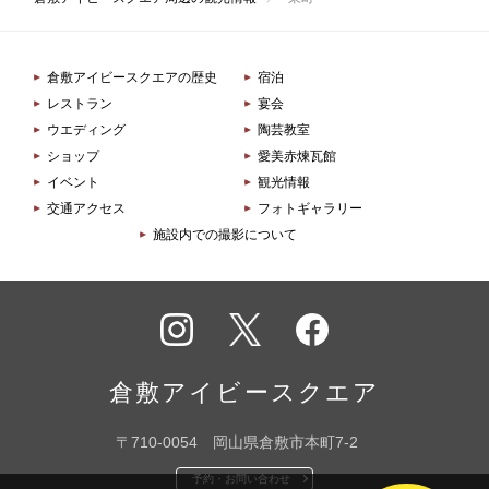
倉敷アイビースクエアの歴史
宿泊
レストラン
宴会
ウエディング
陶芸教室
ショップ
愛美赤煉瓦館
イベント
観光情報
交通アクセス
フォトギャラリー
施設内での撮影について
インス
X
フェイ
タグラ
スブッ
倉敷アイビースクエア
ム
ク
〒710-0054 岡山県倉敷市本町7-2
予約・お問い合わせ