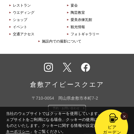
レストラン
宴会
ウエディング
陶芸教室
ショップ
愛美赤煉瓦館
イベント
観光情報
交通アクセス
フォトギャラリー
施設内での撮影について
インス
X
フェイ
タグラ
スブッ
倉敷アイビースクエア
ム
ク
〒710-0054 岡山県倉敷市本町7-2
予約・お問い合わせ
当社のウェブサイトではクッキーを使用しています。このまま本ウ
×
ェブサイトをご利用になる場合、クッキーの使用に同意いただいた
Copyright © KURASHIKI IVY SQUARE Inc. All Rights Reserved.
ものといたします。
クッキーに関する情報や設定については「
クッ
ビア
キーポリシー
」をご覧ください。
ガーデン