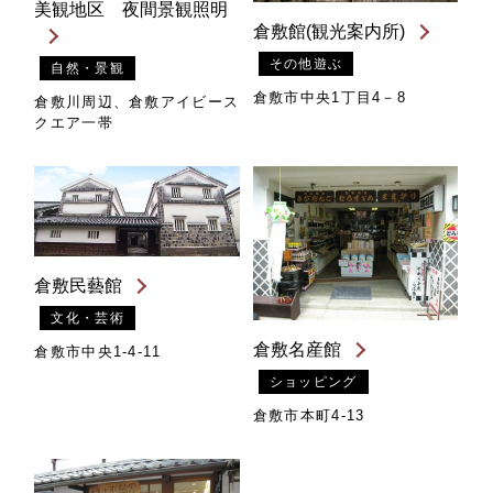
美観地区 夜間景観照明
倉敷館(観光案内所)
その他遊ぶ
自然・景観
倉敷市中央1丁目4－8
倉敷川周辺、倉敷アイビース
クエア一帯
倉敷民藝館
文化・芸術
倉敷名産館
倉敷市中央1-4-11
ショッピング
倉敷市本町4-13