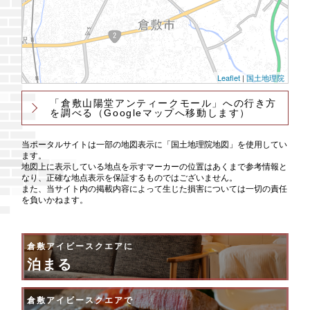
Leaflet
|
国土地理院
「倉敷山陽堂アンティークモール」への行き方
を調べる
（Googleマップへ移動します）
当ポータルサイトは一部の地図表示に「国土地理院地図」を使用してい
ます。
地図上に表示している地点を示すマーカーの位置はあくまで参考情報と
なり、正確な地点表示を保証するものではございません。
また、当サイト内の掲載内容によって生じた損害については一切の責任
を負いかねます。
倉敷アイビースクエアに
泊まる
倉敷アイビースクエアで