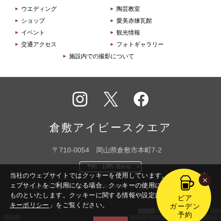
ウエディング
陶芸教室
ショップ
愛美赤煉瓦館
イベント
観光情報
交通アクセス
フォトギャラリー
施設内での撮影について
インス
X
フェイ
タグラ
スブッ
倉敷アイビースクエア
ム
ク
〒710-0054 岡山県倉敷市本町7-2
予約・お問い合わせ
当社のウェブサイトではクッキーを使用しています。このまま本ウ
×
ェブサイトをご利用になる場合、クッキーの使用に同意いただいた
Copyright © KURASHIKI IVY SQUARE Inc. All Rights Reserved.
ものといたします。
クッキーに関する情報や設定については「
クッ
ビア
キーポリシー
」をご覧ください。
ガーデン
予約