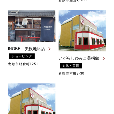
倉敷市船倉町1666
INOBE 美観地区店
ショッピング
いがらしゆみこ美術館
倉敷市船倉町1251
文化・芸術
倉敷市本町9-30