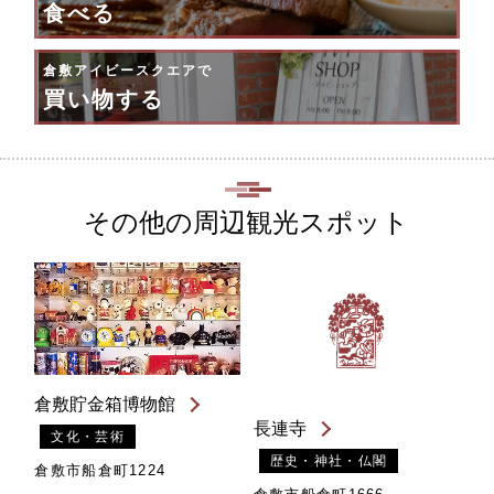
食べる
倉敷アイビースクエアで
買い物する
その他の周辺観光スポット
倉敷貯金箱博物館
長連寺
文化・芸術
歴史・神社・仏閣
倉敷市船倉町1224