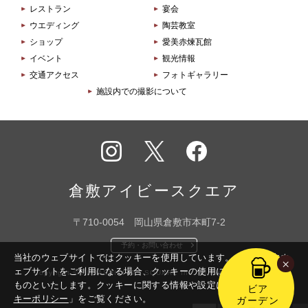
レストラン
宴会
ウエディング
陶芸教室
ショップ
愛美赤煉瓦館
イベント
観光情報
交通アクセス
フォトギャラリー
施設内での撮影について
インス
X
フェイ
タグラ
スブッ
倉敷アイビースクエア
ム
ク
〒710-0054 岡山県倉敷市本町7-2
予約・お問い合わせ
当社のウェブサイトではクッキーを使用しています。このまま本ウ
×
ェブサイトをご利用になる場合、クッキーの使用に同意いただいた
Copyright © KURASHIKI IVY SQUARE Inc. All Rights Reserved.
ものといたします。
クッキーに関する情報や設定については「
クッ
ビア
キーポリシー
」をご覧ください。
ガーデン